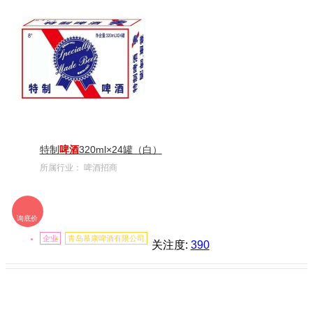
特制
啤酒
320ml×24罐（白）
所属行业：
啤酒招商
询底价
企业
青岛慕康啤酒有限公司
关注度:
390