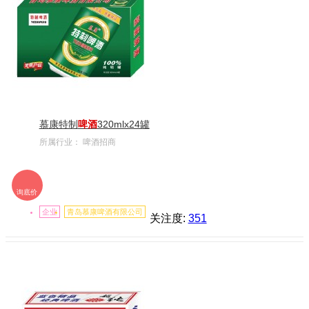
慕康特制
啤酒
320mlx24罐
所属行业：
啤酒招商
询底价
企业
青岛慕康啤酒有限公司
关注度:
351