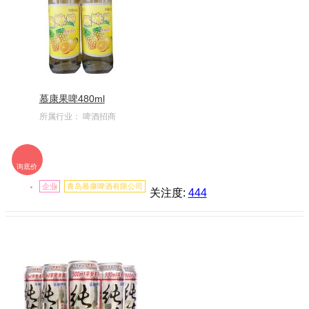
慕康果啤480ml
所属行业：
啤酒招商
询底价
企业
青岛慕康啤酒有限公司
关注度:
444