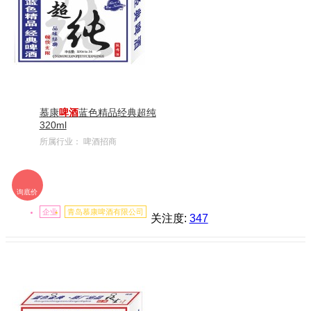
慕康
啤酒
蓝色精品经典超纯
320ml
所属行业：
啤酒招商
询底价
企业
青岛慕康啤酒有限公司
关注度:
347