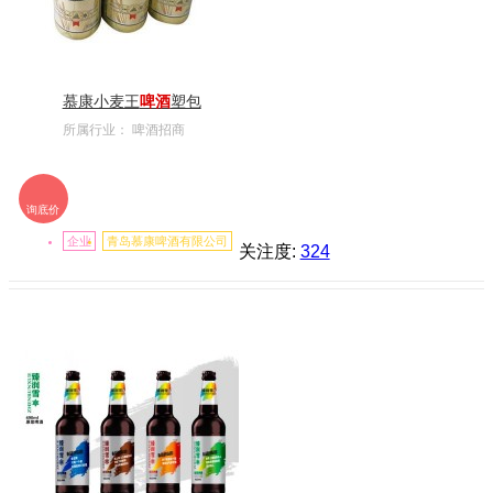
慕康小麦王
啤酒
塑包
所属行业：
啤酒招商
询底价
企业
青岛慕康啤酒有限公司
关注度:
324