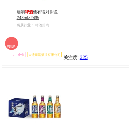
臻润
啤酒
臻有话对你说
248ml×24瓶
所属行业：
啤酒招商
询底价
企业
大连臻润酒业有限公司
关注度:
325