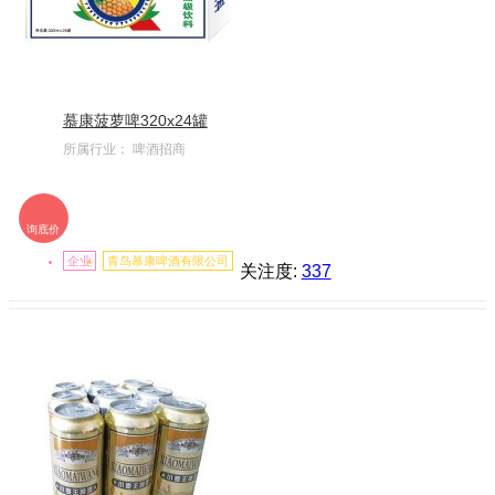
慕康菠萝啤320x24罐
所属行业：
啤酒招商
询底价
企业
青岛慕康啤酒有限公司
关注度:
337