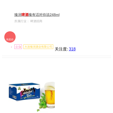
臻润
啤酒
臻有话对你说248ml
所属行业：
啤酒招商
询底价
企业
大连臻润酒业有限公司
关注度:
318