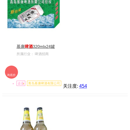
慕康
啤酒
320mlx24罐
所属行业：
啤酒招商
询底价
企业
青岛慕康啤酒有限公司
关注度:
454