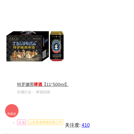
新疆
台湾
香港
澳门
特罗娜黑
啤酒
【11°500ml】
所属行业：
啤酒招商
询底价
企业
山东青源啤酒有限公司
关注度:
410