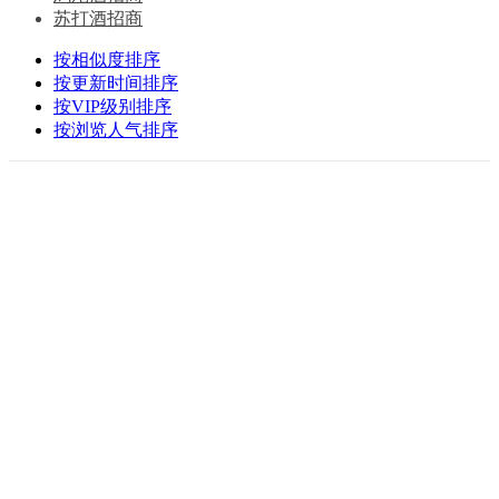
苏打酒招商
按相似度排序
按更新时间排序
按VIP级别排序
按浏览人气排序
北京
上海
天津
重庆
河北
山西
内蒙古
辽宁
吉林
黑龙江
江苏
浙江
安徽
福建
江西
山东
河南
湖北
湖南
广东
广西
海南
四川
贵州
云南
西藏
陕西
甘肃
青海
宁夏