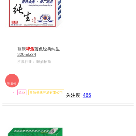
慕康
啤酒
蓝色经典纯生
320mlx24
所属行业：
啤酒招商
询底价
企业
青岛慕康啤酒有限公司
关注度:
466