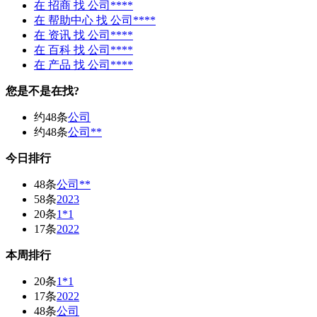
在
招商
找 公司****
在
帮助中心
找 公司****
在
资讯
找 公司****
在
百科
找 公司****
在
产品
找 公司****
您是不是在找?
约48条
公司
约48条
公司**
今日排行
48条
公司**
58条
2023
20条
1*1
17条
2022
本周排行
20条
1*1
17条
2022
48条
公司