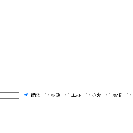
智能
标题
主办
承办
展馆