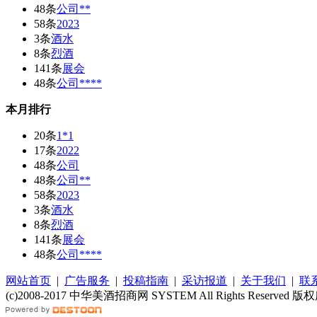
48条
公司**
58条
2023
3条
酒水
8条
烈酒
141条
展会
48条
公司****
本月排行
20条
1*1
17条
2022
48条
公司
48条
公司**
58条
2023
3条
酒水
8条
烈酒
141条
展会
48条
公司****
网站首页
|
广告服务
|
投稿指南
|
采访报道
|
关于我们
|
联
(c)2008-2017 中华美酒招商网 SYSTEM All Rights Reser