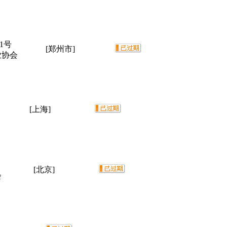
1号
[郑州市]
业协会
[上海]
[北京]
会