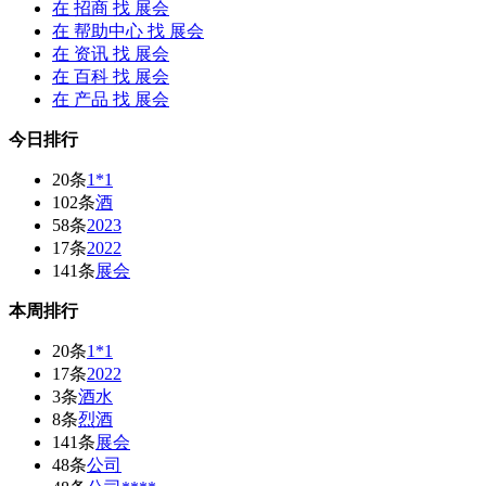
在
招商
找 展会
在
帮助中心
找 展会
在
资讯
找 展会
在
百科
找 展会
在
产品
找 展会
今日排行
20条
1*1
102条
酒
58条
2023
17条
2022
141条
展会
本周排行
20条
1*1
17条
2022
3条
酒水
8条
烈酒
141条
展会
48条
公司